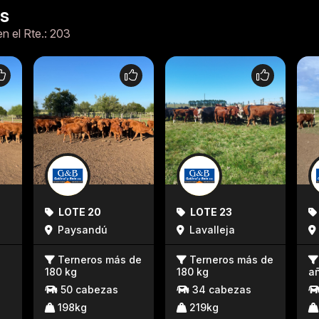
es
en el Rte.: 203
LOTE 20
LOTE 23
Paysandú
Lavalleja
Terneros más de
Terneros más de
180 kg
180 kg
a
50 cabezas
34 cabezas
198kg
219kg