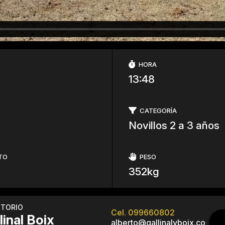
HORA
13:48
CATEGORÍA
Novillos 2 a 3 años
TO
PESO
352kg
ITORIO
Cel. 099660802
linal Boix
alberto@gallinalyboix.co