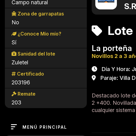
Campo natural
S.R
Zona de garrapatas
No
Lote
¿Conoce Mío mío?
Sí
La porteña
Sanidad del lote
Novillos 2 a 3 a
Zuletel
Día Y Hora: J
Certificado
Paraje: Villa 
203196
Remate
Destacado lote de
203
2 +400. Novillada
cualquier siste
MENÚ PRINCIPAL