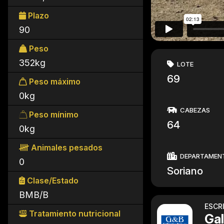
Plazo
90
Peso
352kg
LOTE
69
Peso máximo
0kg
CABEZAS
Peso mínimo
64
0kg
Animales pesados
DEPARTAMEN
0
Soriano
Clase/Estado
BMB/B
ESCR
Tratamiento nutricional
Gal