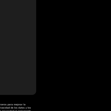
rceros para mejorar la
ivacidad de los datos y los
de privacidad
el
reglamento