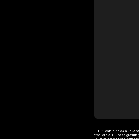
LOTE21 está dirigida a usuarios
experiencia. El uso es gratuit
usuarios aceptan sus políticas