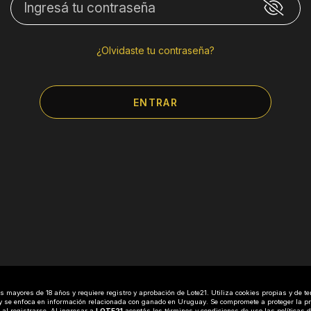
¿Olvidaste tu contraseña?
ENTRAR
 mayores de 18 años y requiere registro y aprobación de Lote21. Utiliza cookies propias y de te
o y se enfoca en información relacionada con ganado en Uruguay. Se compromete a proteger la pr
 al registrarse. Al ingresar a
LOTE21
aceptás los
términos y condiciones
de uso las
políticas 