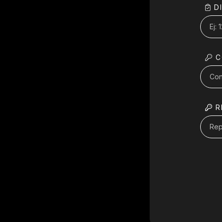
D
C
R