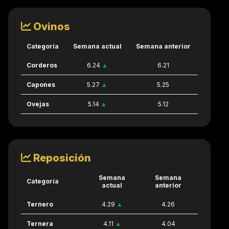
Ovinos
Categoría
Semana actual
Semana anterior
Corderos
6.24
▲
6.21
Capones
5.27
▲
5.25
Ovejas
5.14
▲
5.12
Reposición
Semana
Semana
Categoría
actual
anterior
Ternero
4.29
▲
4.26
Ternera
4.11
▲
4.04